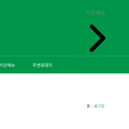
식당메뉴
식당메뉴
주변관광지
홈
로그인