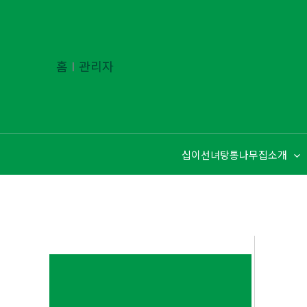
콘
텐
츠
홈
Ι
관리자
로
건
너
뛰
기
십이선녀탕통나무집소개