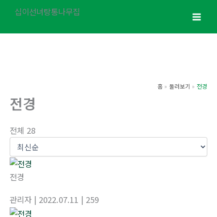
콘
십이선녀탕통나무집
텐
츠
로
건
너
뛰
홈
둘러보기
전경
기
전경
전체 28
전경
관리자
| 2022.07.11
| 259