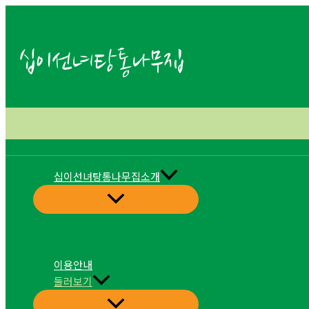
콘
텐
츠
십이선녀탕통나무집
로
건
너
뛰
기
십이선녀탕통나무집소개
이용안내
둘러보기